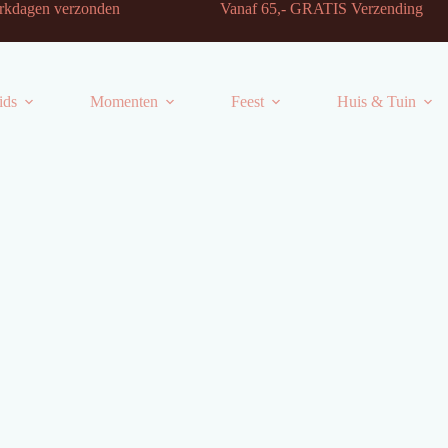
-2 werkdagen verzonden Vanaf 65,- GRATIS Verzending
ids
Momenten
Feest
Huis & Tuin