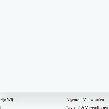
r Ons
Klantenservice
zijn WIj
Algemene Voorwaarden
kten
Levertijd & Verzendkosten