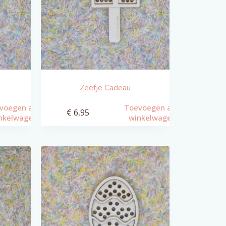
Zeefje Cadeau
voegen aan
Toevoegen aan
€
6,95
nkelwagen
winkelwagen