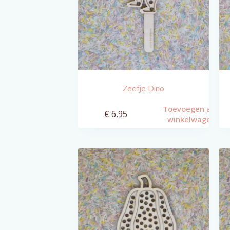
Zeefje Dino
Toevoegen aan
€
6,95
winkelwagen