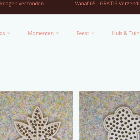
2 werkdagen verzonden Vanaf 65,- GRATIS Verzendi
ds
Momenten
Feest
Huis & Tuin