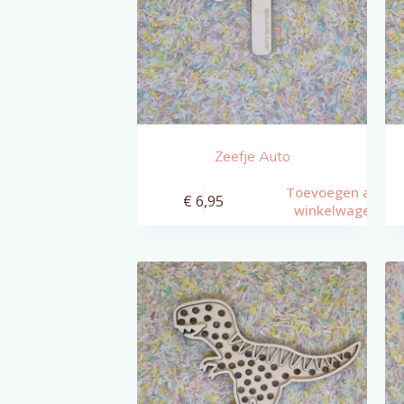
Zeefje Auto
Toevoegen aan
€
6,95
winkelwagen