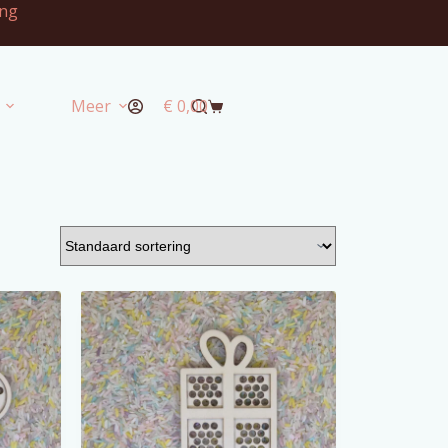
ng
Meer
€
0,00