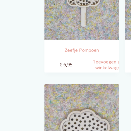
Zeefje Pompoen
Toevoegen aan
€
6,95
winkelwagen