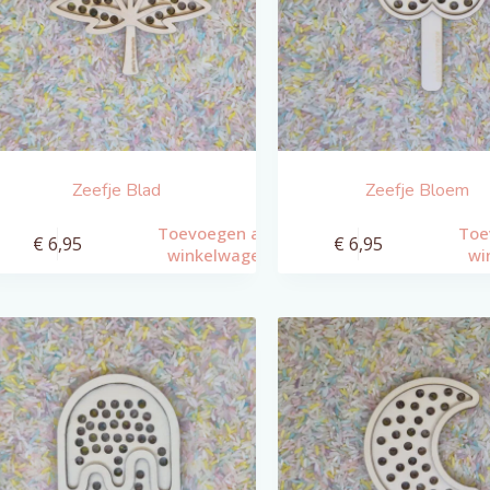
Zeefje Blad
Zeefje Bloem
Toevoegen aan
Toe
€
6,95
€
6,95
winkelwagen
wi