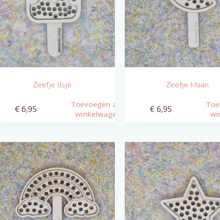
Zeefje IJsje
Zeefje Maan
Toevoegen aan
Toe
€
6,95
€
6,95
winkelwagen
wi