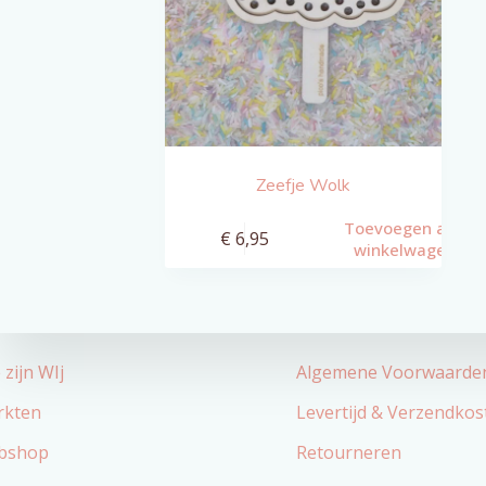
Zeefje Wolk
Toevoegen aan
€
6,95
winkelwagen
r Ons
Klantenservice
 zijn WIj
Algemene Voorwaarde
rkten
Levertijd & Verzendkos
bshop
Retourneren