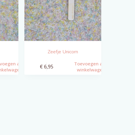
Zeefje Unicorn
voegen aan
Toevoegen aan
€
6,95
nkelwagen
winkelwagen