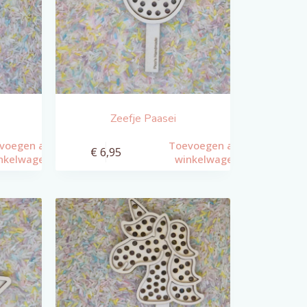
Zeefje Paasei
voegen aan
Toevoegen aan
€
6,95
nkelwagen
winkelwagen