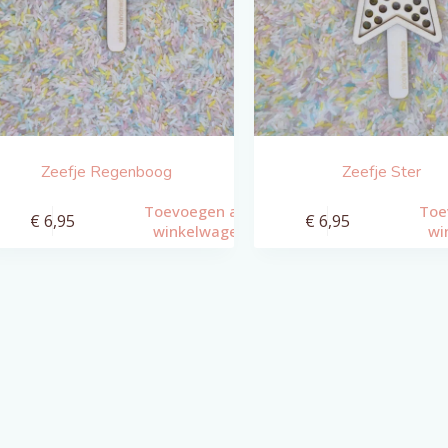
Zeefje Regenboog
Zeefje Ster
Toevoegen aan
Toe
€
6,95
€
6,95
winkelwagen
wi