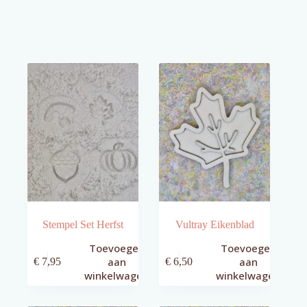
Stempel Set Herfst
Vultray Eikenblad
Toevoegen
Toevoegen
aan
aan
€
7,95
€
6,50
winkelwagen
winkelwagen