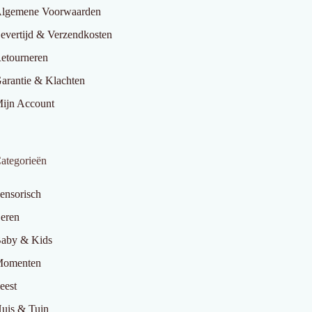
lgemene Voorwaarden
evertijd & Verzendkosten
etourneren
arantie & Klachten
ijn Account
ategorieën
ensorisch
eren
aby & Kids
omenten
eest
uis & Tuin