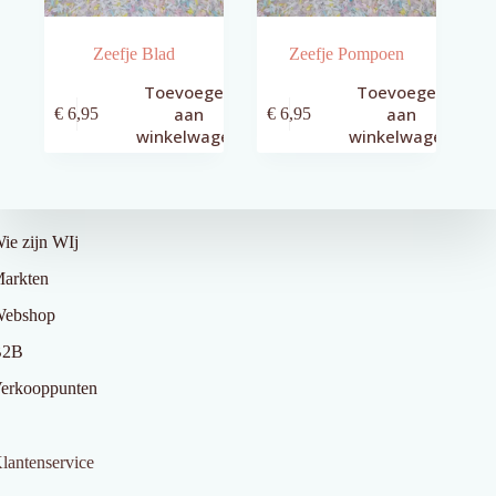
Zeefje Blad
Zeefje Pompoen
Toevoegen
Toevoegen
aan
aan
€
6,95
€
6,95
winkelwagen
winkelwagen
ver Ons
ie zijn WIj
arkten
ebshop
B2B
erkooppunten
lantenservice