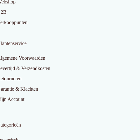
ebshop
B2B
erkooppunten
lantenservice
lgemene Voorwaarden
evertijd & Verzendkosten
etourneren
arantie & Klachten
ijn Account
ategorieën
ensorisch