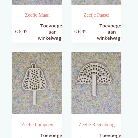
Zeefje Maan
Zeefje Paasei
Toevoegen
Toevoegen
aan
aan
€
6,95
€
6,95
winkelwagen
winkelwagen
Zeefje Pompoen
Zeefje Regenboog
Toevoegen
Toevoegen