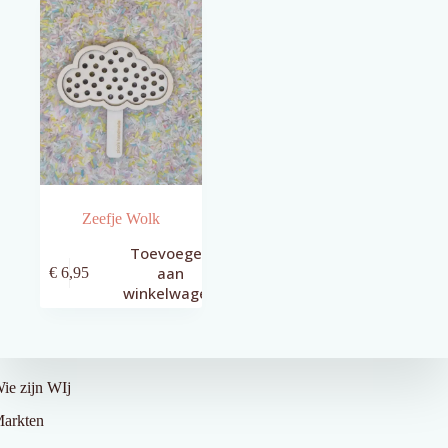
Zeefje Wolk
Toevoegen
aan
€
6,95
winkelwagen
ver Ons
ie zijn WIj
arkten