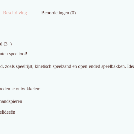
Beschrijving
Beoordelingen (0)
nd (3+)
uten speeltool!
d, zoals speelrijst, kinetisch speelzand en open-ended speelbakken. Id
heden te ontwikkelen:
 handspieren
elideeën