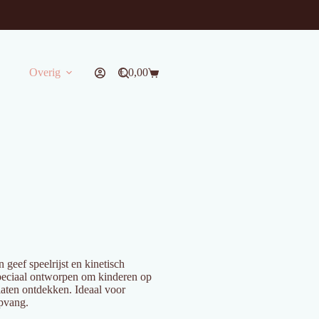
Overig
€
0,00
Winkelwagen
geef speelrijst en kinetisch
speciaal ontworpen om kinderen op
laten ontdekken. Ideaal voor
opvang.