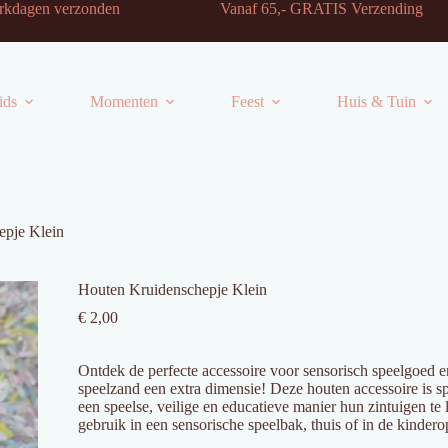
-2 werkdagen verzonden Vanaf 65,- GRATIS Verzending
ids
Momenten
Feest
Huis & Tuin
epje Klein
Houten Kruidenschepje Klein
€
2,00
Ontdek de perfecte accessoire voor sensorisch speelgoed en 
speelzand een extra dimensie! Deze houten accessoire is 
een speelse, veilige en educatieve manier hun zintuigen te 
gebruik in een sensorische speelbak, thuis of in de kinder