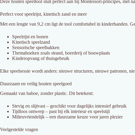
Deze houten speeltool sluit perfect aan bij Montessori-principes, met n
Perfect voor speelrijst, kinetisch zand en meer
Met een lengte van 9,2 cm ligt de tool comfortabel in kinderhanden. Ge
Speelrijst en bonen
Kinetisch speelzand
Sensorische speelbakken
Themahoeken zoals strand, boerderij of bouwplaats
Kinderopvang of thuisgebruik
Elke speelsessie wordt anders: nieuwe structuren, nieuwe patronen, n
Duurzaam en veilig houten speelgoed
Gemaakt van baboe, zonder plastic. Dit betekent:
Stevig en slijtvast – geschikt voor dagelijks intensief gebruik
Tijdloos ontwerp – past bij elk interieur en speelstijl
Milieuvriendelijk – een duurzame keuze voor jaren plezier
Veelgestelde vragen