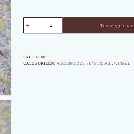
Houten
Kruidenschepje
Toevoegen aan
Klein
aantal
SKU:
106005
CATEGORIEËN:
ACCESSOIRES
,
SENSORISCH
,
WINKEL