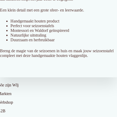
Een
klein
detail
met
een
grote
sfeer-
en
leerwaarde
.
Handgemaakt
houten
product
Perfect
voor
seizoenstafels
Montessori
en
Waldorf
geïnspireerd
Natuurlijke
uitstraling
Duurzaam
en
herbruikbaar
Breng
de
magie
van
de
seizoenen
in
huis
en
maak
jouw
seizoenstafel
compleet
met
deze
handgemaakte
houten
vlaggenlijn.
ver Ons
ie zijn WIj
arkten
ebshop
B2B