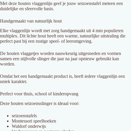
Met
deze
houten
vlaggenlijn
geef
je
jouw
seizoenstafel
meteen
een
duidelijke
en
sfeervolle
basis.
Handgemaakt
van
natuurlijk
hout
Elke
vlaggenlijn
wordt
met
zorg
handgemaakt
uit
4
mm
populieren
multiplex
.
Dit
lichte
hout
heeft
een
warme,
natuurlijke
uitstraling
die
perfect
past
bij
een
rustige
speel-
of
leeromgeving.
De
houten
vlaggetjes
worden
nauwkeurig
uitgesneden
en
vormen
samen
een
stijlvolle
slinger
die
jaar
na
jaar
opnieuw
gebruikt
kan
worden.
Omdat
het
een
handgemaakt
product
is,
heeft
iedere
vlaggenlijn
een
uniek
karakter.
Perfect
voor
thuis,
school
of
kinderopvang
Deze
houten
seizoensslinger
is
ideaal
voor:
seizoenstafels
Montessori
speelhoeken
Waldorf
onderwijs