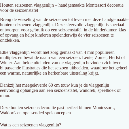
Houten
seizoenen
vlaggenlijn –
handgemaakte
Montessori
decoratie
voor
de
seizoenstafel
Breng
de
wisseling
van
de
seizoenen
tot
leven
met
deze
handgemaakte
houten
seizoenen
vlaggenlijn
.
Deze
sfeervolle
vlaggenlijn
is
speciaal
ontworpen
voor
gebruik
op
een
seizoenstafel
,
in
de
kinderkamer
,
klas
of
opvang
en
helpt
kinderen
spelenderwijs
de
vier
seizoenen
te
ontdekken.
Elke
vlaggenlijn
wordt
met
zorg
gemaakt
van
4
mm
populieren
multiplex
en
bevat
de
naam
van
een
seizoen:
Lente,
Zomer,
Herfst
of
Winter
.
Aan
beide
uiteinden
van
de
vlaggenlijn
bevinden
zich
twee
bijpassende
illustraties
die
het
seizoen
uitbeelden
,
waardoor
het
geheel
een
warme,
natuurlijke
en
herkenbare
uitstraling
krijgt.
Dankzij
het
meegeleverde
60
cm
touw
kun
je
de
vlaggenlijn
eenvoudig
ophangen
aan
een
seizoenstafel,
wandrek,
speelhoek
of
muur.
Deze
houten
seizoensdecoratie
past
perfect
binnen
Montessori-,
Waldorf-
en
open-
ended
spelconcepten
.
Wat
is
een
seizoenen
vlaggenlijn?