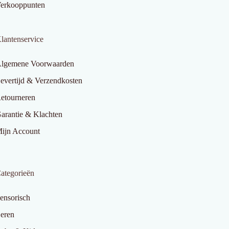
erkooppunten
lantenservice
lgemene Voorwaarden
evertijd & Verzendkosten
etourneren
arantie & Klachten
ijn Account
ategorieën
ensorisch
eren