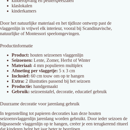
kinderopvang
en
peuterspeelzalen
klaslokalen
kinderkamers
Door
het
natuurlijke
materiaal
en
het
tijdloze
ontwerp
past
de
vlaggenlijn
in
vrijwel
elk
interieur,
vooral
bij
Scandinavische,
natuurlijke
of
Montessori
speelomgevingen
.
Productinformatie
Product:
houten
seizoenen
vlaggenlijn
Seizoenen:
Lente,
Zomer,
Herfst
of
Winter
Materiaal:
4
mm
populieren
multiplex
Afmeting per vlaggetje:
5 x 3 cm
Inclusief:
60
cm
touw
om
op
te
hangen
Extra:
2
illustraties
passend
bij
het
seizoen
Productie:
handgemaakt
Gebruik:
seizoenstafel,
decoratie,
educatief
gebruik
Duurzame
decoratie
voor
jarenlang
gebruik
In
tegenstelling
tot
papieren
decoraties
kan
deze
houten
seizoensvlaggenlijn
jarenlang
worden
gebruikt.
Door
ieder
seizoen
de
bijpassende
vlaggenlijn
op
te
hangen,
creëer
je
een
terugkerend
ritueel
dat
kinderen
helpt
het
jaar
beter
te
begrijpen.