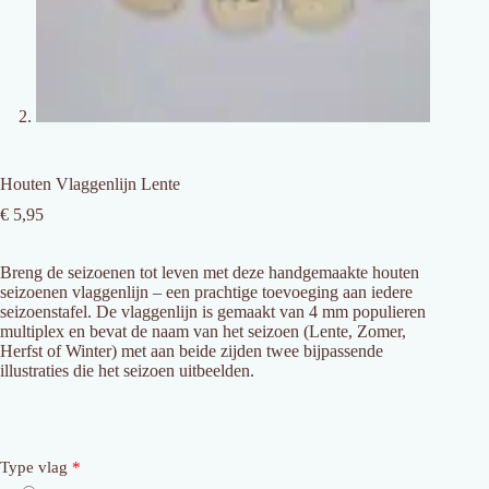
Houten Vlaggenlijn Lente
€
5,95
Breng
de
seizoenen
tot
leven
met
deze
handgemaakte
houten
seizoenen
vlaggenlijn
–
een
prachtige
toevoeging
aan
iedere
seizoenstafel
.
De
vlaggenlijn
is
gemaakt
van
4
mm
populieren
multiplex
en
bevat
de
naam
van
het
seizoen (
Lente,
Zomer,
Herfst
of
Winter
)
met
aan
beide
zijden
twee
bijpassende
illustraties
die
het
seizoen
uitbeelden.
Type vlag
*