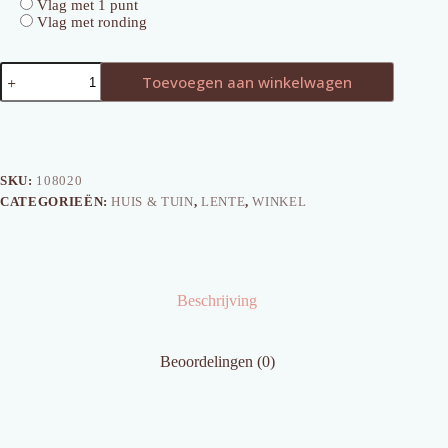
Vlag met 1 punt
Vlag met ronding
Houten
Toevoegen aan winkelwagen
Vlaggenlijn
Lente
aantal
SKU:
108020
CATEGORIEËN:
HUIS & TUIN
,
LENTE
,
WINKEL
Beschrijving
Beoordelingen (0)