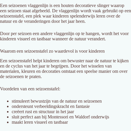
Een
seizoenen
vlaggenlijn
is
een
houten
decoratieve
slinger
waarop
een
seizoen
staat
afgebeeld.
De
vlaggenlijn
wordt
vaak
gebruikt
op
een
seizoenstafel
,
een
plek
waar
kinderen
spelenderwijs
leren
over
de
natuur
en
de
veranderingen
door
het
jaar
heen.
Door
per
seizoen
een
andere
vlaggenlijn
op
te
hangen,
wordt
het
voor
kinderen
visueel
en
tastbaar
wanneer
de
natuur
verandert.
Waarom
een
seizoenstafel
zo
waardevol
is
voor
kinderen
Een
seizoenstafel
helpt
kinderen
om
bewuster
naar
de
natuur
te
kijken
en
de
cyclus
van
het
jaar
te
begrijpen.
Door
het
wisselen
van
materialen,
kleuren
en
decoraties
ontstaat
een
speelse
manier
om
over
de
seizoenen
te
praten.
Voordelen
van
een
seizoenstafel:
stimuleert
bewustzijn
van
de
natuur
en
seizoenen
ondersteunt
verbeeldingskracht
en
fantasie
creëert
rust
en
structuur
in
het
jaar
sluit
perfect
aan
bij
Montessori
en
Waldorf
onderwijs
maakt
leren
visueel
en
tastbaar