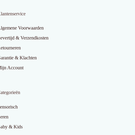
lantenservice
lgemene Voorwaarden
evertijd & Verzendkosten
etourneren
arantie & Klachten
ijn Account
ategorieën
ensorisch
eren
aby & Kids