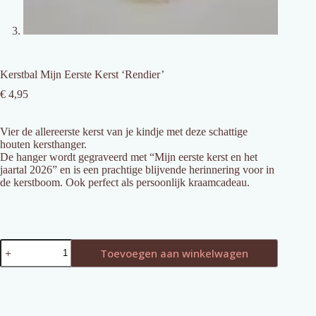
Kerstbal Mijn Eerste Kerst ‘Rendier’
€
4,95
Vier de allereerste kerst van je kindje met deze schattige
houten kersthanger.
De hanger wordt gegraveerd met “Mijn eerste kerst en het
jaartal 2026” en is een prachtige blijvende herinnering voor in
de kerstboom. Ook perfect als persoonlijk kraamcadeau.
Kerstbal
Toevoegen aan winkelwagen
Mijn
Eerste
Kerst
'Rendier'
aantal