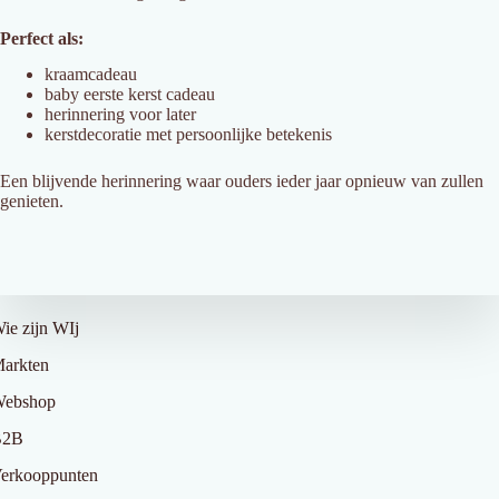
Perfect als:
kraamcadeau
baby eerste kerst cadeau
herinnering voor later
kerstdecoratie met persoonlijke betekenis
Een blijvende herinnering waar ouders ieder jaar opnieuw van zullen
genieten.
ver Ons
ie zijn WIj
arkten
ebshop
B2B
erkooppunten