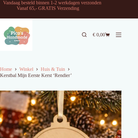
Ga
Vandaag besteld binnen 1-2 werkdagen verzonden
naar
Vanaf 65,- GRATIS Verzending
de
inhoud
€
0,00
Winkelwagen
Home
Winkel
Huis & Tuin
Kerstbal Mijn Eerste Kerst ‘Rendier’