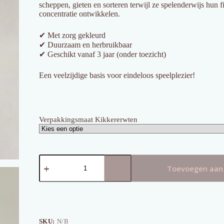
scheppen, gieten en sorteren terwijl ze spelenderwijs hun fi
concentratie ontwikkelen.
✔ Met zorg gekleurd
✔ Duurzaam en herbruikbaar
✔ Geschikt vanaf 3 jaar (onder toezicht)
Een veelzijdige basis voor eindeloos speelplezier!
Verpakkingsmaat Kikkererwten
Kikkererwten
Groen
Toevoegen aan
aantal
SKU:
N/B