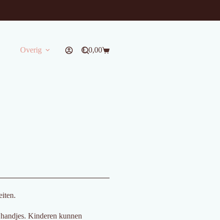
Overig
€
0,00
Winkelwagen
!
eiten.
e handjes. Kinderen kunnen