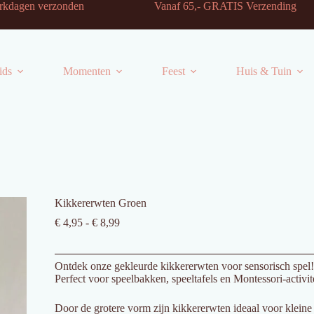
-2 werkdagen verzonden Vanaf 65,- GRATIS Verzending
ids
Momenten
Feest
Huis & Tuin
Kikkererwten Groen
Prijsklasse:
€
4,95
-
€
8,99
€ 4,95
tot
€ 8,99
Ontdek onze gekleurde kikkererwten voor sensorisch spel
Perfect voor speelbakken, speeltafels en Montessori-activit
Door de grotere vorm zijn kikkererwten ideaal voor klein