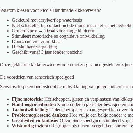
Waarom kiezen voor Pico’s Handmade kikkererwten?
Gekleurd met acrylverf op waterbasis
Niet schadelijk bij contact met de mond maar het is niet bedoeld
Grotere vorm → ideaal voor jonge kinderen
Stimuleert motorische en cognitieve ontwikkeling
Duurzaam en herbruikbaar
Hersluitbare verpakking
Geschikt vanaf 3 jaar (onder toezicht)
Onze gekleurde kikkererwten worden met zorg samengesteld en zijn ee
De voordelen van sensorisch speelgoed
Sensorisch spelen ondersteunt de ontwikkeling van jonge kinderen op 
Fijne motoriek:
Het scheppen, gieten en verplaatsen van kikkere
Hand-oogcoördinatie:
Kinderen leren gerichter bewegen en n
Taalontwikkeling:
Tijdens het spel ontstaan gesprekken over kl
Probleemoplossend denken:
Hoe vul je een bakje zonder te mo
Creativiteit en fantasie:
Open-einde speelgoed stimuleert vrij sp
Wiskundig inzicht:
Begrippen als meten, vergelijken, sorteren 