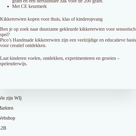
gram en een hersluitbare zak voor de 200 gram.
Met CE keurmerk
Kikkererwten kopen voor thuis, klas of kinderopvang
Ben je op zoek naar duurzame gekleurde kikkererwten voor sensorisch
spel?
Pico’s Handmade kikkererwten zijn een veelzijdige en educatieve basis
voor creatief ontdekken.
Laat kinderen voelen, ontdekken, experimenteren en groeien –
spelenderwijs.
ver Ons
ie zijn WIj
arkten
ebshop
B2B