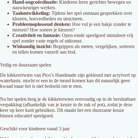
Hand-oogcoördinatie:
Kinderen leren gerichter bewegen en
nauwkeuriger werken.
Taalontwikkeling:
Tijdens het spel ontstaan gesprekken over
kleuren, hoeveelheden en structuren.
Probleemoplossend denken:
Hoe vul je een bakje zonder te
morsen? Hoe sorteer je kleuren?
Creativiteit en fantasie:
Open-einde speelgoed stimuleert vrij
spel zonder vaste regels of uitkomst.
Wiskundig inzicht:
Begrippen als meten, vergelijken, sorteren
en tellen komen vanzelf aan bod.
Veilig en duurzaam spelen
De kikkererwten van Pico’s Handmade zijn gekleurd met acrylverf op
waterbasis. mocht er een in de mond komen kan dit natuurlijk geen
kwaad maar het is niet bedoeld om te eten.
Na het spelen berg je de kikkererwten eenvoudig op in de hersluitbare
verpakking (afhankelijk van je keuze in de zak of pot), zodat je deze
keer op keer kunt gebruiken. Dit maakt het een duurzame keuze
binnen educatief speelgoed.
Geschikt voor kinderen vanaf 3 jaar