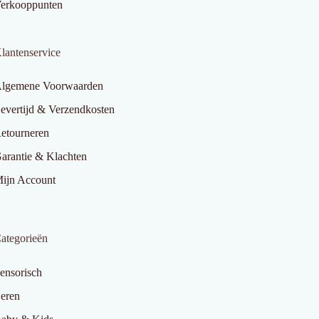
erkooppunten
lantenservice
lgemene Voorwaarden
evertijd & Verzendkosten
etourneren
arantie & Klachten
ijn Account
ategorieën
ensorisch
eren