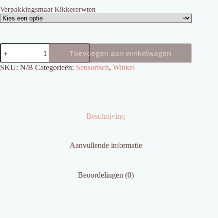
Verpakkingsmaat Kikkererwten
Kikkererwten
Toevoegen aan winkelwagen
Wit
aantal
SKU:
N/B
Categorieën:
Sensorisch
,
Winkel
Beschrijving
Aanvullende informatie
Beoordelingen (0)