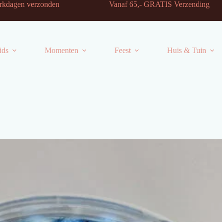
-2 werkdagen verzonden Vanaf 65,- GRATIS Verzending
ids
Momenten
Feest
Huis & Tuin