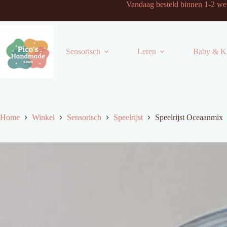
Ga
Vandaag besteld binnen 1
naar
de
inhoud
Sensorisch
Leren
Baby & K
Home
Winkel
Sensorisch
Speelrijst
Speelrijst Oceaanmix