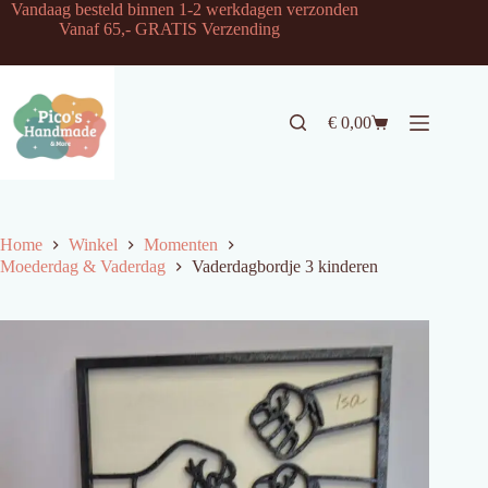
Ga
Vandaag besteld binnen 1-2 werkdagen verzonden
naar
Vanaf 65,- GRATIS Verzending
de
inhoud
€
0,00
Winkelwagen
Home
Winkel
Momenten
Moederdag & Vaderdag
Vaderdagbordje 3 kinderen