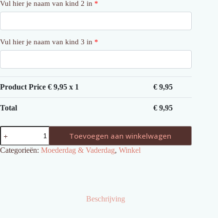
Vul hier je naam van kind 2 in
*
Vul hier je naam van kind 3 in
*
Product Price €
9,95
x 1
€
9,95
Total
€
9,95
Vaderdagbordje
Toevoegen aan winkelwagen
3
kinderen
Categorieën:
Moederdag & Vaderdag
,
Winkel
aantal
Beschrijving