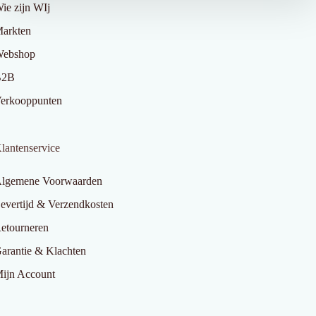
ie zijn WIj
arkten
ebshop
B2B
erkooppunten
lantenservice
lgemene Voorwaarden
evertijd & Verzendkosten
etourneren
arantie & Klachten
ijn Account