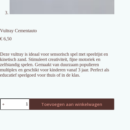
Vultray Cementauto
€
6,50
Deze vultray is ideaal voor sensorisch spel met speelrijst en
kinetisch zand. Stimuleert creativiteit, fijne motoriek en
zelfstandig spelen. Gemaakt van duurzaam populieren
multiplex en geschikt voor kinderen vanaf 3 jaar. Perfect als
educatief speelgoed voor thuis of in de klas.
Vultray
Toevoegen aan winkelwagen
Cementauto
aantal