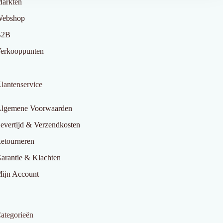
arkten
ebshop
B2B
erkooppunten
lantenservice
lgemene Voorwaarden
evertijd & Verzendkosten
etourneren
arantie & Klachten
ijn Account
ategorieën