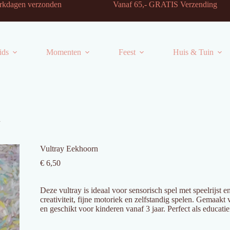
-2 werkdagen verzonden Vanaf 65,- GRATIS Verzending
ids
Momenten
Feest
Huis & Tuin
n
Vultray Eekhoorn
€
6,50
Deze vultray is ideaal voor sensorisch spel met speelrijst e
creativiteit, fijne motoriek en zelfstandig spelen. Gemaak
en geschikt voor kinderen vanaf 3 jaar. Perfect als educatie