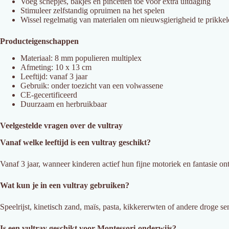
Voeg schepjes, bakjes en pincetten toe voor extra uitdaging
Stimuleer zelfstandig opruimen na het spelen
Wissel regelmatig van materialen om nieuwsgierigheid te prikke
Producteigenschappen
Materiaal: 8 mm populieren multiplex
Afmeting: 10 x 13 cm
Leeftijd: vanaf 3 jaar
Gebruik: onder toezicht van een volwassene
CE-gecertificeerd
Duurzaam en herbruikbaar
Veelgestelde vragen over de vultray
Vanaf welke leeftijd is een vultray geschikt?
Vanaf 3 jaar, wanneer kinderen actief hun fijne motoriek en fantasie on
Wat kun je in een vultray gebruiken?
Speelrijst, kinetisch zand, maïs, pasta, kikkererwten of andere droge se
Is een vultray geschikt voor Montessori-onderwijs?