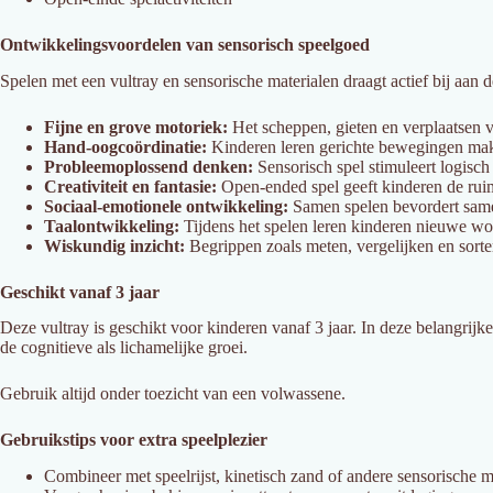
Ontwikkelingsvoordelen van sensorisch speelgoed
Spelen met een vultray en sensorische materialen draagt actief bij aan
Fijne en grove motoriek:
Het scheppen, gieten en verplaatsen v
Hand-oogcoördinatie:
Kinderen leren gerichte bewegingen mak
Probleemoplossend denken:
Sensorisch spel stimuleert logisc
Creativiteit en fantasie:
Open-ended spel geeft kinderen de rui
Sociaal-emotionele ontwikkeling:
Samen spelen bevordert sam
Taalontwikkeling:
Tijdens het spelen leren kinderen nieuwe w
Wiskundig inzicht:
Begrippen zoals meten, vergelijken en sort
Geschikt vanaf 3 jaar
Deze vultray is geschikt voor kinderen vanaf 3 jaar. In deze belangrij
de cognitieve als lichamelijke groei.
Gebruik altijd onder toezicht van een volwassene.
Gebruikstips voor extra speelplezier
Combineer met speelrijst, kinetisch zand of andere sensorische m