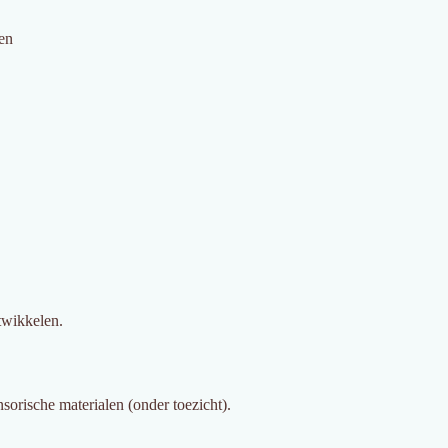
len
twikkelen.
nsorische materialen (onder toezicht).