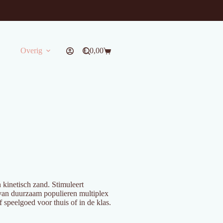
Overig
€
0,00
Winkelwagen
n kinetisch zand. Stimuleert
t van duurzaam populieren multiplex
f speelgoed voor thuis of in de klas.