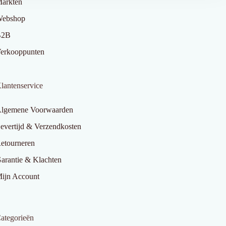
arkten
ebshop
B2B
erkooppunten
lantenservice
lgemene Voorwaarden
evertijd & Verzendkosten
etourneren
arantie & Klachten
ijn Account
ategorieën