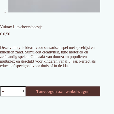
Vultray Lieveheerstbeestje
€
6,50
Deze vultray is ideaal voor sensorisch spel met speelrijst en
kinetisch zand. Stimuleert creativiteit, fijne motoriek en
zelfstandig spelen. Gemaakt van duurzaam populieren
multiplex en geschikt voor kinderen vanaf 3 jaar. Perfect als
educatief speelgoed voor thuis of in de klas.
Vultray
Toevoegen aan winkelwagen
Lieveheerstbeestje
aantal