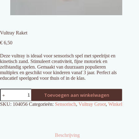
Vultray Raket
€
6,50
Deze vultray is ideaal voor sensorisch spel met speelrijst en
kinetisch zand. Stimuleert creativiteit, fijne motoriek en
zelfstandig spelen. Gemaakt van duurzaam populieren
multiplex en geschikt voor kinderen vanaf 3 jaar. Perfect als
educatief speelgoed voor thuis of in de klas.
Vultray
Toevoegen aan winkelwagen
Raket
aantal
SKU:
104056
Categorieën:
Sensorisch
,
Vultray Groot
,
Winkel
Beschrijving