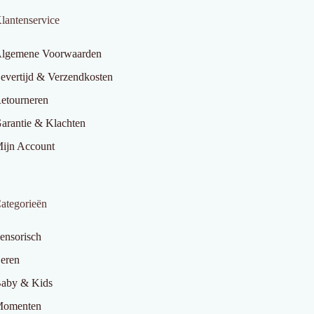
lantenservice
lgemene Voorwaarden
evertijd & Verzendkosten
etourneren
arantie & Klachten
ijn Account
ategorieën
ensorisch
eren
aby & Kids
omenten