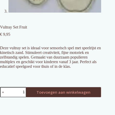
Vultray Set Fruit
€
9,95
Deze vultray set is ideaal voor sensorisch spel met speelrijst en
kinetisch zand. Stimuleert creativiteit, fijne motoriek en
zelfstandig spelen. Gemaakt van duurzaam populieren
multiplex en geschikt voor kinderen vanaf 3 jaar. Perfect als
educatief speelgoed voor thuis of in de klas.
Vultray
Toevoegen aan winkelwagen
Set
Fruit
aantal