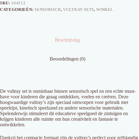
SKU:
104512
CATEGORIEËN:
SENSORISCH
,
VULTRAY SETS
,
WINKEL
Beschrijving
Beoordelingen (0)
De vultray set is onmisbaar binnen sensorisch spel en een echte must-
have voor kinderen die graag ontdekken, voelen en creëren. Deze
hoogwaardige vultray’s zijn speciaal ontworpen voor gebruik met
speelrijst, kinetisch speelzand en andere sensorische materialen.
Spelenderwijs stimuleert dit educatieve speelgoed de zintuigen en
krijgen kinderen alle ruimte om hun creativiteit en fantasie te
ontwikkelen.
Dankzij het compacte formaat zijn de vultray’s perfect voor zelfstandig