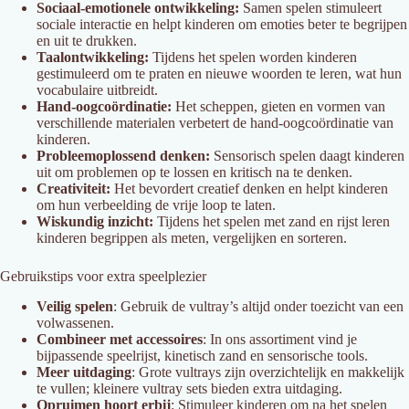
Sociaal-emotionele ontwikkeling:
Samen spelen stimuleert
sociale interactie en helpt kinderen om emoties beter te begrijpen
en uit te drukken.
Taalontwikkeling:
Tijdens het spelen worden kinderen
gestimuleerd om te praten en nieuwe woorden te leren, wat hun
vocabulaire uitbreidt.
Hand-oogcoördinatie:
Het scheppen, gieten en vormen van
verschillende materialen verbetert de hand-oogcoördinatie van
kinderen.
Probleemoplossend denken:
Sensorisch spelen daagt kinderen
uit om problemen op te lossen en kritisch na te denken.
Creativiteit:
Het bevordert creatief denken en helpt kinderen
om hun verbeelding de vrije loop te laten.
Wiskundig inzicht:
Tijdens het spelen met zand en rijst leren
kinderen begrippen als meten, vergelijken en sorteren.
Gebruikstips voor extra speelplezier
Veilig spelen
: Gebruik de vultray’s altijd onder toezicht van een
volwassenen.
Combineer met accessoires
: In ons assortiment vind je
bijpassende speelrijst, kinetisch zand en sensorische tools.
Meer uitdaging
: Grote vultrays zijn overzichtelijk en makkelijk
te vullen; kleinere vultray sets bieden extra uitdaging.
Opruimen hoort erbij
: Stimuleer kinderen om na het spelen