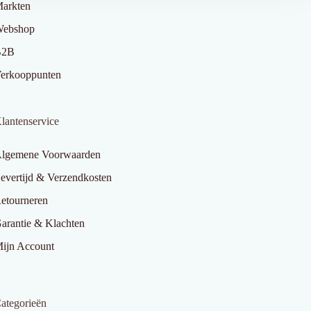
arkten
ebshop
B2B
erkooppunten
lantenservice
lgemene Voorwaarden
evertijd & Verzendkosten
etourneren
arantie & Klachten
ijn Account
ategorieën