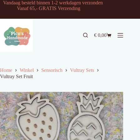
Ga
Vandaag besteld binnen 1-2 werkdagen verzonden
naar
Vanaf 65,- GRATIS Verzending
de
inhoud
€
0,00
Winkelwagen
Home
Winkel
Sensorisch
Vultray Sets
Vultray Set Fruit