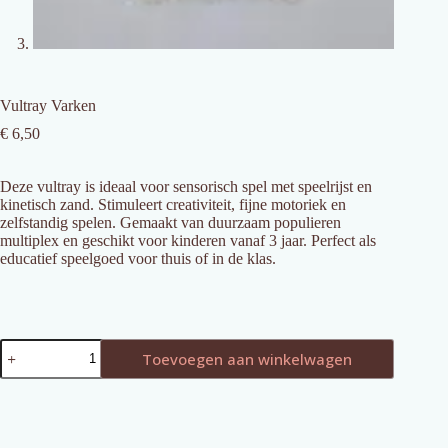
Vultray Varken
€
6,50
Deze vultray is ideaal voor sensorisch spel met speelrijst en
kinetisch zand. Stimuleert creativiteit, fijne motoriek en
zelfstandig spelen. Gemaakt van duurzaam populieren
multiplex en geschikt voor kinderen vanaf 3 jaar. Perfect als
educatief speelgoed voor thuis of in de klas.
Vultray
Toevoegen aan winkelwagen
Varken
aantal