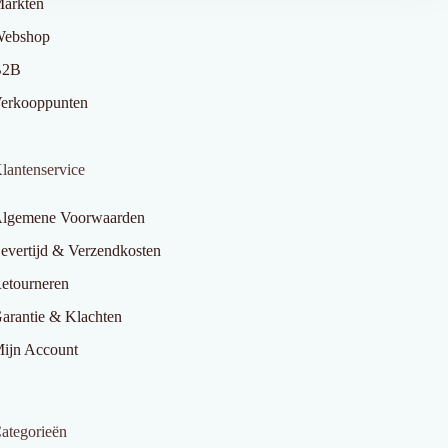
arkten
ebshop
B2B
erkooppunten
lantenservice
lgemene Voorwaarden
evertijd & Verzendkosten
etourneren
arantie & Klachten
ijn Account
ategorieën