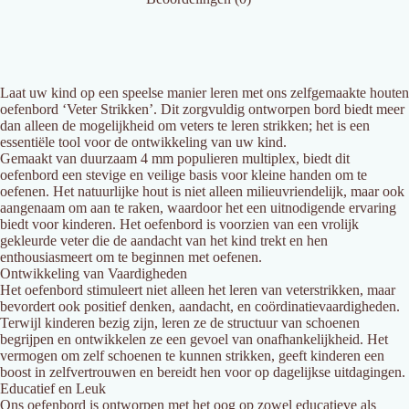
Laat uw kind op een speelse manier leren met ons zelfgemaakte houten
oefenbord ‘Veter Strikken’. Dit zorgvuldig ontworpen bord biedt meer
dan alleen de mogelijkheid om veters te leren strikken; het is een
essentiële tool voor de ontwikkeling van uw kind.
Gemaakt van duurzaam 4 mm populieren multiplex, biedt dit
oefenbord een stevige en veilige basis voor kleine handen om te
oefenen. Het natuurlijke hout is niet alleen milieuvriendelijk, maar ook
aangenaam om aan te raken, waardoor het een uitnodigende ervaring
biedt voor kinderen. Het oefenbord is voorzien van een vrolijk
gekleurde veter die de aandacht van het kind trekt en hen
enthousiasmeert om te beginnen met oefenen.
Ontwikkeling van Vaardigheden
Het oefenbord stimuleert niet alleen het leren van veterstrikken, maar
bevordert ook positief denken, aandacht, en coördinatievaardigheden.
Terwijl kinderen bezig zijn, leren ze de structuur van schoenen
begrijpen en ontwikkelen ze een gevoel van onafhankelijkheid. Het
vermogen om zelf schoenen te kunnen strikken, geeft kinderen een
boost in zelfvertrouwen en bereidt hen voor op dagelijkse uitdagingen.
Educatief en Leuk
Ons oefenbord is ontworpen met het oog op zowel educatieve als