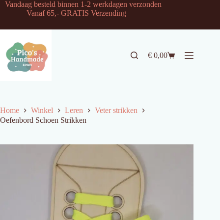
Ga
Vandaag besteld binnen 1-2 werkdagen verzonden
naar
Vanaf 65,- GRATIS Verzending
de
inhoud
€
0,00
Winkelwagen
Home
Winkel
Leren
Veter strikken
Oefenbord Schoen Strikken